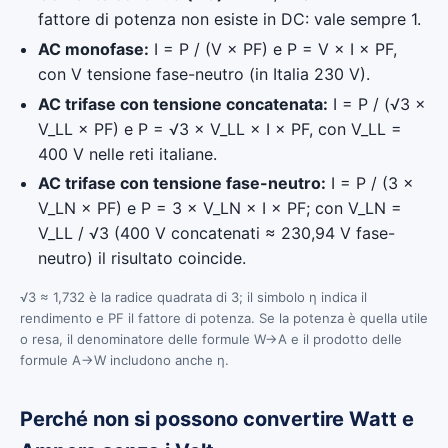
fattore di potenza non esiste in DC: vale sempre 1.
AC monofase:
I = P / (V × PF) e P = V × I × PF,
con V tensione fase-neutro (in Italia 230 V).
AC trifase con tensione concatenata:
I = P / (√3 ×
V_LL × PF) e P = √3 × V_LL × I × PF, con V_LL =
400 V nelle reti italiane.
AC trifase con tensione fase-neutro:
I = P / (3 ×
V_LN × PF) e P = 3 × V_LN × I × PF; con V_LN =
V_LL / √3 (400 V concatenati ≈ 230,94 V fase-
neutro) il risultato coincide.
√3 ≈ 1,732 è la radice quadrata di 3; il simbolo η indica il
rendimento e PF il fattore di potenza. Se la potenza è quella utile
o resa, il denominatore delle formule W→A e il prodotto delle
formule A→W includono anche η.
Perché non si possono convertire Watt e