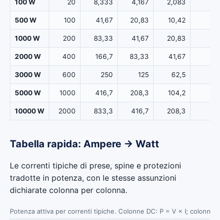
100 W
20
8,333
4,167
2,083
500 W
100
41,67
20,83
10,42
1000 W
200
83,33
41,67
20,83
2000 W
400
166,7
83,33
41,67
3000 W
600
250
125
62,5
5000 W
1000
416,7
208,3
104,2
10000 W
2000
833,3
416,7
208,3
Tabella rapida: Ampere → Watt
Le correnti tipiche di prese, spine e protezioni
tradotte in potenza, con le stesse assunzioni
dichiarate colonna per colonna.
Potenza attiva per correnti tipiche. Colonne DC: P = V × I; colonne 