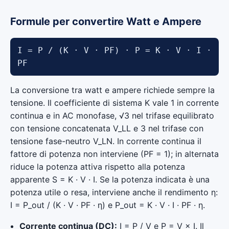
Formule per convertire Watt e Ampere
I = P / (K · V · PF) · P = K · V · I ·
PF
La conversione tra watt e ampere richiede sempre la
tensione. Il coefficiente di sistema K vale 1 in corrente
continua e in AC monofase, √3 nel trifase equilibrato
con tensione concatenata V_LL e 3 nel trifase con
tensione fase-neutro V_LN. In corrente continua il
fattore di potenza non interviene (PF = 1); in alternata
riduce la potenza attiva rispetto alla potenza
apparente S = K · V · I. Se la potenza indicata è una
potenza utile o resa, interviene anche il rendimento η:
I = P_out / (K · V · PF · η) e P_out = K · V · I · PF · η.
Corrente continua (DC):
I = P / V e P = V × I. Il