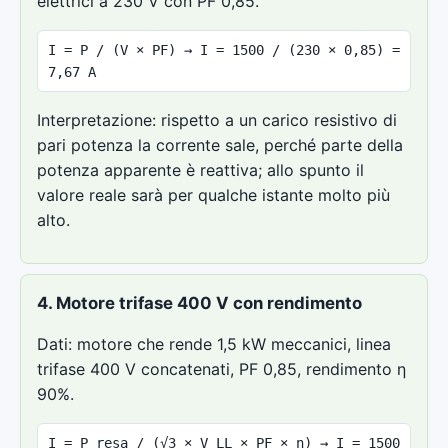
elettrici a 230 V con PF 0,85.
I = P / (V × PF) → I = 1500 / (230 × 0,85) =
7,67 A
Interpretazione: rispetto a un carico resistivo di
pari potenza la corrente sale, perché parte della
potenza apparente è reattiva; allo spunto il
valore reale sarà per qualche istante molto più
alto.
4. Motore trifase 400 V con rendimento
Dati: motore che rende 1,5 kW meccanici, linea
trifase 400 V concatenati, PF 0,85, rendimento η
90%.
I = P_resa / (√3 × V_LL × PF × η) → I = 1500