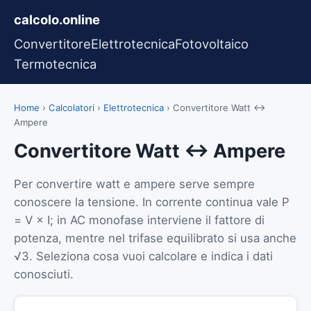
calcolo.online
Convertitore
Elettrotecnica
Fotovoltaico
Termotecnica
Home
›
Calcolatori
›
Elettrotecnica
›
Convertitore Watt ↔
Ampere
Convertitore Watt ↔ Ampere
Per convertire watt e ampere serve sempre
conoscere la tensione. In corrente continua vale P
= V × I; in AC monofase interviene il fattore di
potenza, mentre nel trifase equilibrato si usa anche
√3. Seleziona cosa vuoi calcolare e indica i dati
conosciuti.