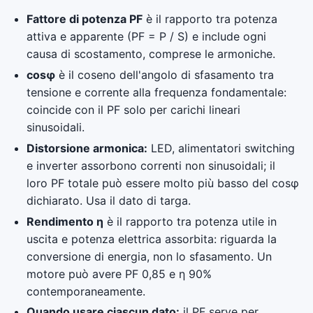
Fattore di potenza PF
è il rapporto tra potenza
attiva e apparente (PF = P / S) e include ogni
causa di scostamento, comprese le armoniche.
cosφ
è il coseno dell'angolo di sfasamento tra
tensione e corrente alla frequenza fondamentale:
coincide con il PF solo per carichi lineari
sinusoidali.
Distorsione armonica:
LED, alimentatori switching
e inverter assorbono correnti non sinusoidali; il
loro PF totale può essere molto più basso del cosφ
dichiarato. Usa il dato di targa.
Rendimento η
è il rapporto tra potenza utile in
uscita e potenza elettrica assorbita: riguarda la
conversione di energia, non lo sfasamento. Un
motore può avere PF 0,85 e η 90%
contemporaneamente.
Quando usare ciascun dato:
il PF serve per