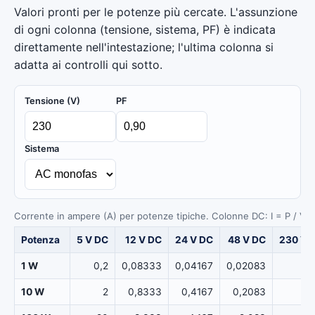
Valori pronti per le potenze più cercate. L'assunzione
di ogni colonna (tensione, sistema, PF) è indicata
direttamente nell'intestazione; l'ultima colonna si
adatta ai controlli qui sotto.
Tensione (V)
PF
Sistema
Corrente in ampere (A) per potenze tipiche. Colonne DC: I = P / V; c
Potenza
5 V DC
12 V DC
24 V DC
48 V DC
230 V 
1 W
0,2
0,08333
0,04167
0,02083
10 W
2
0,8333
0,4167
0,2083